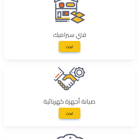
فني سيراميك
ابحث
صيانة أجهزة كهربائية
ابحث