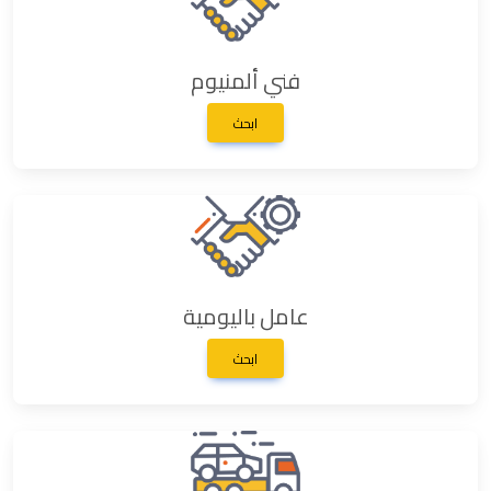
فني ألمنيوم
ابحث
عامل باليومية
ابحث