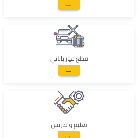
ابحث
قطع غيار ياباني
ابحث
تعليم و تدريس
ابحث