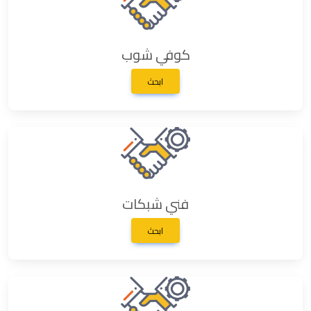
كوفي شوب
ابحث
فني شبكات
ابحث