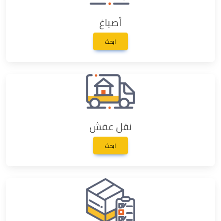
أصباغ
ابحث
نقل عفش
ابحث