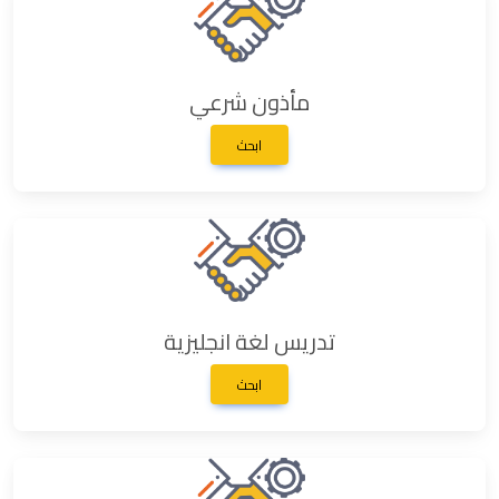
مأذون شرعي
ابحث
تدريس لغة انجليزية
ابحث