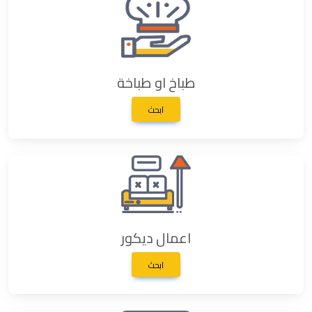
طباخ او طباخة
ابحث
اعمال ديكور
ابحث