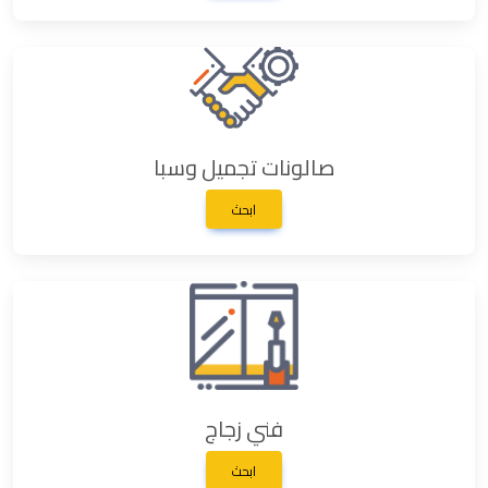
صالونات تجميل وسبا
ابحث
فني زجاج
ابحث