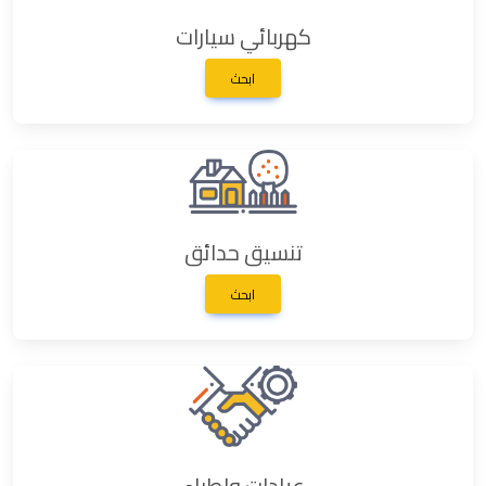
كهربائي سيارات
ابحث
تنسيق حدائق
ابحث
عيادات واطباء