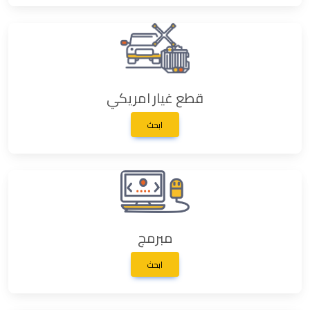
قطع غيار امريكي
ابحث
مبرمج
ابحث