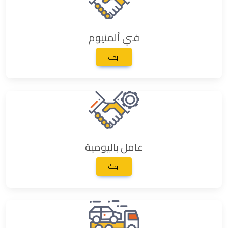
فني ألمنيوم
ابحث
عامل باليومية
ابحث