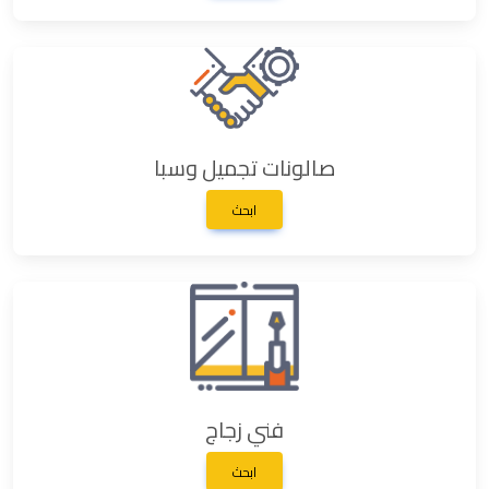
صالونات تجميل وسبا
ابحث
فني زجاج
ابحث