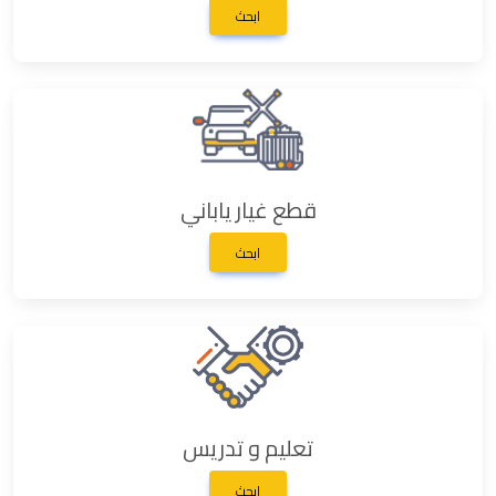
ابحث
قطع غيار ياباني
ابحث
تعليم و تدريس
ابحث