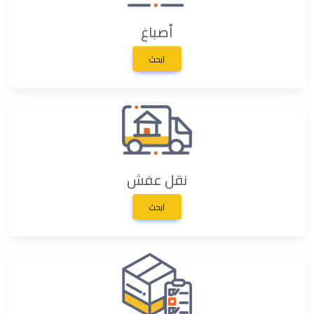
أصباغ
ابحث
نقل عفش
ابحث