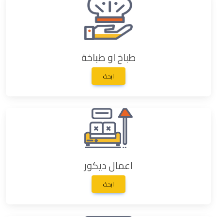
طباخ او طباخة
ابحث
اعمال ديكور
ابحث