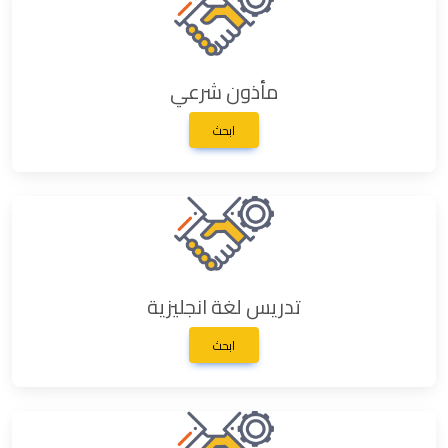
مأذون شرعي
ابحث
تدريس لغة انجليزية
ابحث