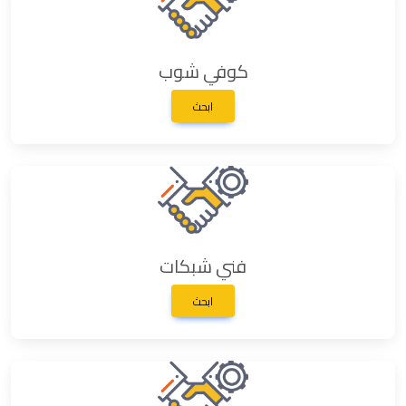
كوفي شوب
ابحث
فني شبكات
ابحث