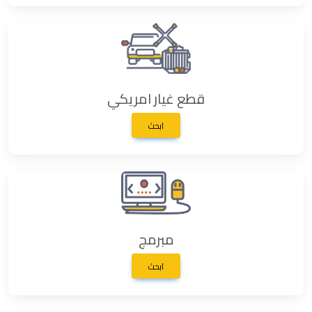
قطع غيار امريكي
ابحث
مبرمج
ابحث