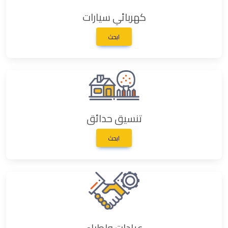
كهربائي سيارات
ابحث
تنسيق حدائق
ابحث
عيادات واطباء