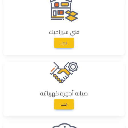
فني سيراميك
ابحث
صيانة أجهزة كهربائية
ابحث