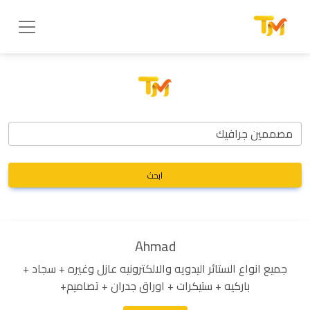
ابحث
Ahmad
جميع انواع الستائر اليدويه والالكترونيه عازل وغيره + سجاد +
باركيه + ستيكرات + اوراق جدران + تصاميم+