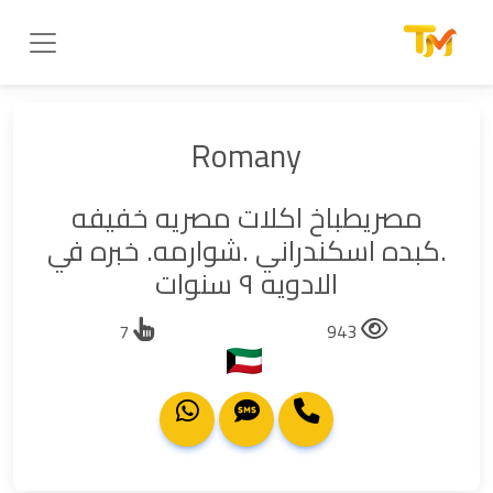
Romany
مصريطباخ اكلات مصريه خفيفه
.كبده اسكندراني .شوارمه. خبره في
الادويه ٩ سنوات
7
943