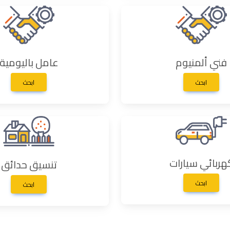
فني ألمنيوم
عامل باليومية
ابحث
ابحث
هربائي سيارات
تنسيق حدائق
ابحث
ابحث