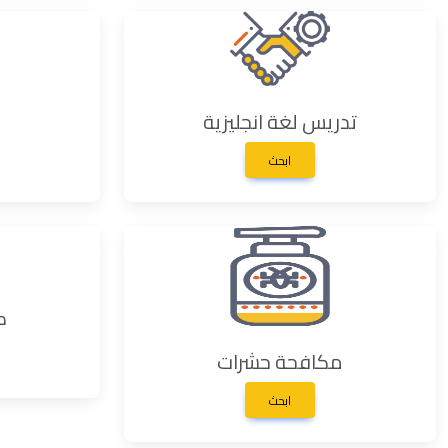
تدريس لغة انجليزية
ابحث
ك
مكافحة حشرات
ابحث