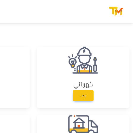
كهربائي
ابحث