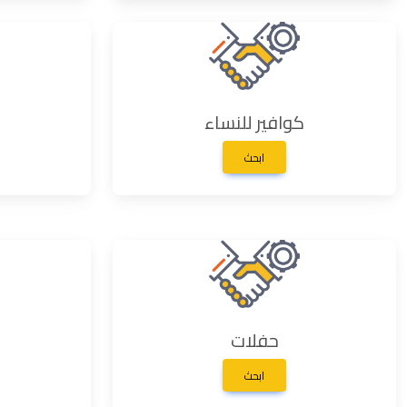
كوافير للنساء
ابحث
حفلات
ابحث