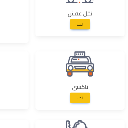
نقل عفش
ابحث
تاكسي
ابحث