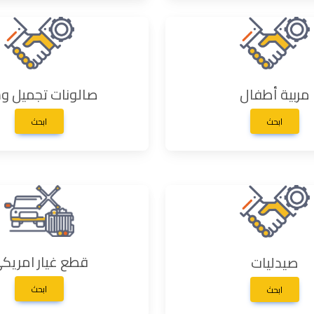
مربية أطفال
صالونات تجميل وس
ابحث
ابحث
قطع غيار امريك
صيدليات
ابحث
ابحث