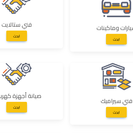
فني ستالايت
ارات وماكينات
ابحث
ابحث
صيانة أجهزة كهربا
فني سيراميك
ابحث
ابحث