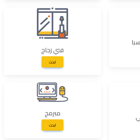
با
فني زجاج
ابحث
مبرمج
ي
ابحث