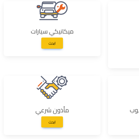
ميكانيكي سيارات
ابحث
وب
مأذون شرعي
ابحث