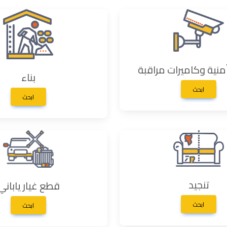
نية وكاميرات مراقبة
بناء
ابحث
ابحث
تنجيد
قطع غيار ياباني
ابحث
ابحث