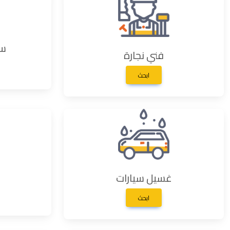
سي
فني نجارة
ابحث
غسيل سيارات
ابحث