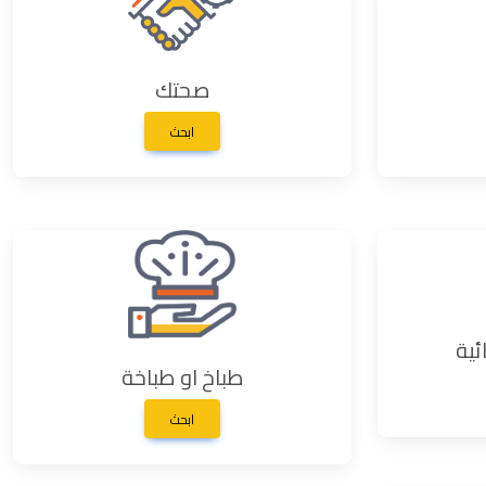
صحتك
ابحث
ئية
طباخ او طباخة
ابحث