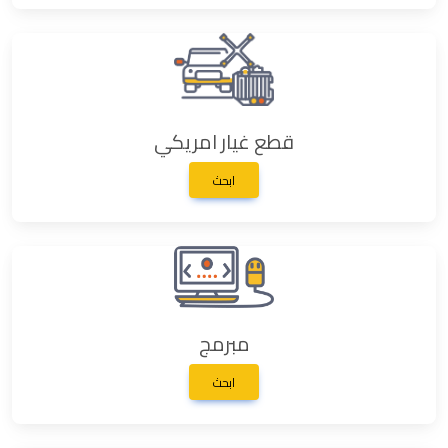
قطع غيار امريكي
ابحث
مبرمج
ابحث