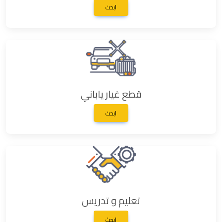
ابحث
قطع غيار ياباني
ابحث
تعليم و تدريس
ابحث