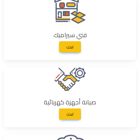
فني سيراميك
ابحث
صيانة أجهزة كهربائية
ابحث