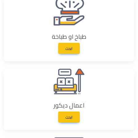
طباخ او طباخة
ابحث
اعمال ديكور
ابحث