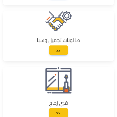
صالونات تجميل وسبا
ابحث
فني زجاج
ابحث