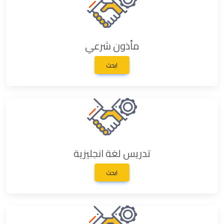
مأذون شرعي
ابحث
تدريس لغة انجليزية
ابحث