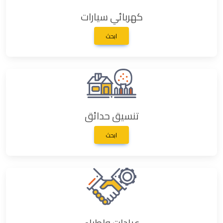
كهربائي سيارات
ابحث
تنسيق حدائق
ابحث
عيادات واطباء