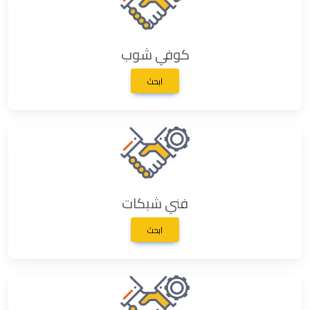
كوفي شوب
ابحث
فني شبكات
ابحث