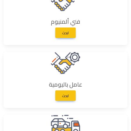
فني ألمنيوم
ابحث
عامل باليومية
ابحث