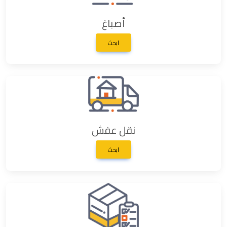
أصباغ
ابحث
نقل عفش
ابحث