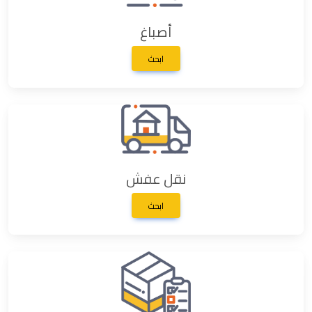
أصباغ
ابحث
نقل عفش
ابحث