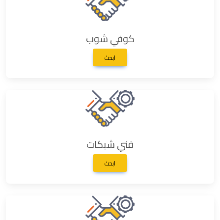
كوفي شوب
ابحث
فني شبكات
ابحث