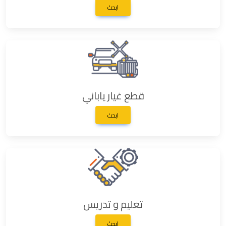
ابحث
قطع غيار ياباني
ابحث
تعليم و تدريس
ابحث