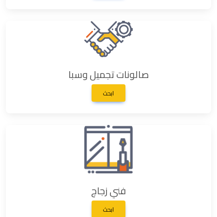
صالونات تجميل وسبا
ابحث
فني زجاج
ابحث