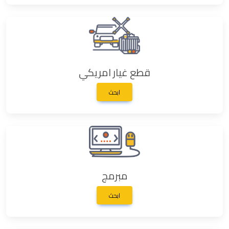
قطع غيار امريكي
ابحث
مبرمج
ابحث