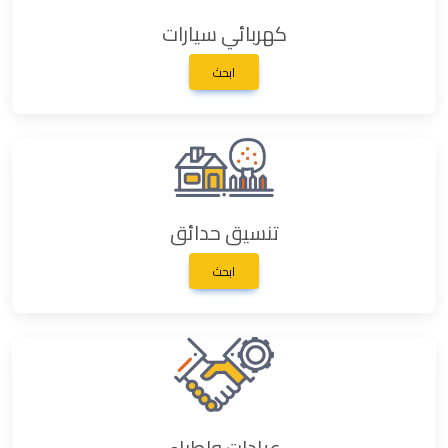
كهربائي سيارات
ابحث
تنسيق حدائق
ابحث
عيادات واطباء