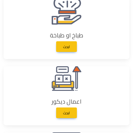
طباخ او طباخة
ابحث
اعمال ديكور
ابحث