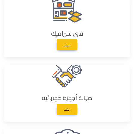
فني سيراميك
ابحث
صيانة أجهزة كهربائية
ابحث