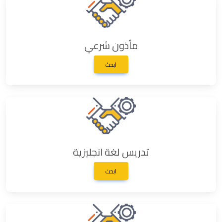
مأذون شرعي
ابحث
تدريس لغة انجليزية
ابحث