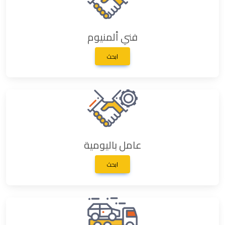
فني ألمنيوم
ابحث
عامل باليومية
ابحث